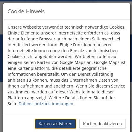
Cookie-Hinweis
Unsere Webseite verwendet technisch notwendige Cookies.
Einige Elemente unserer Internetseite erfordern es, dass
der aufrufende Browser auch nach einem Seitenwechsel
Fragen?
identifiziert werden kann. Einige Funktionen unserer
Treten Sie mit uns in Kontakt!
Internetseite können ohne den Einsatz von technischen
Flug nach Israel
Cookies nicht angeboten werden. Wir bieten zudem auf
einigen Seiten Karten von Google Maps an. Google Maps ist
eine Kartenplattform, die detaillierte geografische
Informationen bereitstellt. Um den Dienst vollständig
anbieten zu können, muss das Unternehmen Daten von
Ihnen aufnehmen und speichern. Wenn Sie diesem Service
Flug anfragen
zustimmen, werden auf dieser Website Inhalte dieser
Plattform angezeigt. Weitere Details finden Sie auf der
Seite
Datenschutzbestimmungen
.
Flug anfragen
Vorname
Karten aktivieren
Karten deaktivieren