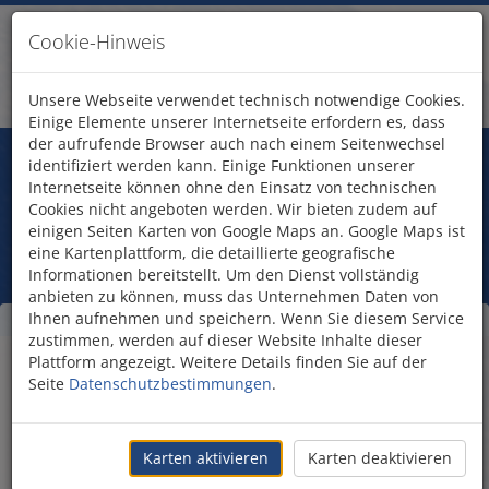
Cookie-Hinweis
Unsere Webseite verwendet technisch notwendige Cookies.
Einige Elemente unserer Internetseite erfordern es, dass
der aufrufende Browser auch nach einem Seitenwechsel
Fragen?
identifiziert werden kann. Einige Funktionen unserer
Treten Sie mit uns in Kontakt!
Internetseite können ohne den Einsatz von technischen
Unterkunft anfragen
Cookies nicht angeboten werden. Wir bieten zudem auf
einigen Seiten Karten von Google Maps an. Google Maps ist
eine Kartenplattform, die detaillierte geografische
Informationen bereitstellt. Um den Dienst vollständig
anbieten zu können, muss das Unternehmen Daten von
Ihnen aufnehmen und speichern. Wenn Sie diesem Service
Unterkunft Hotel U Coral
zustimmen, werden auf dieser Website Inhalte dieser
Plattform angezeigt. Weitere Details finden Sie auf der
Beach Club Eilat anfragen
Seite
Datenschutzbestimmungen
.
Unterkunft anfragen
Vorname
Karten aktivieren
Karten deaktivieren