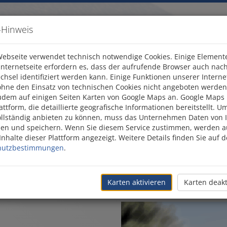
-Hinweis
ebseite verwendet technisch notwendige Cookies. Einige Element
Internetseite erfordern es, dass der aufrufende Browser auch nac
chsel identifiziert werden kann. Einige Funktionen unserer Interne
s und Kibbuz
Mietwagen
Transfers
Is
hne den Einsatz von technischen Cookies nicht angeboten werden
udem auf einigen Seiten Karten von Google Maps an. Google Maps i
attform, die detaillierte geografische Informationen bereitstellt. U
k Dead Sea
ollständig anbieten zu können, muss das Unternehmen Daten von 
n und speichern. Wenn Sie diesem Service zustimmen, werden au
nhalte dieser Plattform angezeigt. Weitere Details finden Sie auf d
hutzbestimmungen
.
 Movenpick Dead Sea
Karten aktivieren
Karten deakt