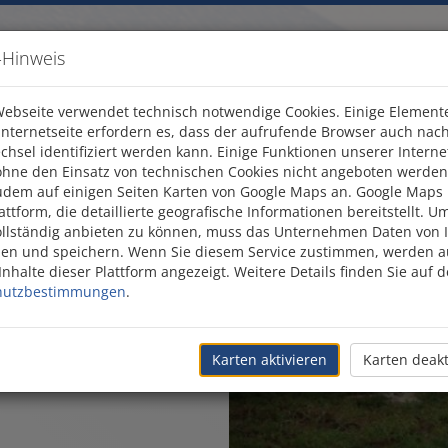
-Hinweis
ebseite verwendet technisch notwendige Cookies. Einige Element
Internetseite erfordern es, dass der aufrufende Browser auch nac
chsel identifiziert werden kann. Einige Funktionen unserer Interne
s und Kibbuz
Mietwagen
Transfers
Is
hne den Einsatz von technischen Cookies nicht angeboten werden
udem auf einigen Seiten Karten von Google Maps an. Google Maps i
attform, die detaillierte geografische Informationen bereitstellt. U
gräbnisstätte
ollständig anbieten zu können, muss das Unternehmen Daten von 
n und speichern. Wenn Sie diesem Service zustimmen, werden au
nhalte dieser Plattform angezeigt. Weitere Details finden Sie auf d
hutzbestimmungen
.
stem Premierminister und seiner 
Karten aktivieren
Karten deakt