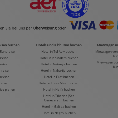
en Sie bei uns per
Überweisung
oder
eisen buchen
Hotels und Kibbuzim buchen
Mietwagen in
 Rundreise
Hotel in Tel Aviv buchen
Mietwagen von 
bu
dreise
Hotel in Jerusalem buchen
Mietwagen von 
rreise
Hotel in Netanya buchen
bu
nreise
Hotel in Naharija buchen
nreise
Hotel in Eilat buchen
reise
Hotel in Totes Meer buchen
ise planen
Hotel in Haifa buchen
Hotel in Tiberias (See
Genezareth) buchen
Hotel in Galiläa buchen
Hotel in Negev buchen