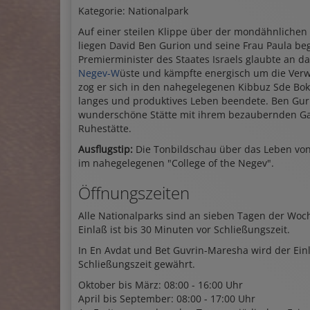
Kategorie: Nationalpark
Auf einer steilen Klippe über der mondähnlichen 
liegen David Ben Gurion und seine Frau Paula be
Premierminister des Staates Israels glaubte an da
Negev-W
üste und kämpfte energisch um die Verwi
zog er sich in den nahegelegenen Kibbuz Sde Bok
langes und produktives Leben beendete. Ben Guri
wunderschöne Stätte mit ihrem bezaubernden Gar
Ruhestätte.
Ausflugstip:
Die Tonbildschau über das Leben vo
im nahegelegenen "College of the Negev".
Öffnungszeiten
Alle Nationalparks sind an sieben Tagen der Woch
Einlaß ist bis 30 Minuten vor Schließungszeit.
In En Avdat und Bet Guvrin-Maresha wird der Ein
Schließungszeit gewährt.
Oktober bis März: 08:00 - 16:00 Uhr
April bis September: 08:00 - 17:00 Uhr