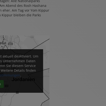
tagen: Alle Nationalparks
. Am Abend des Rosh Hashana
en eher. Am Tag vor Yom Kippur
m Kippur bleiben die Parks
 aktuell deaktiviert. Um
das Unternehmen Daten
nn Sie diesem Service
Weitere Details finden
estimmungen
.
n