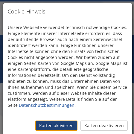
Cookie-Hinweis
Unsere Webseite verwendet technisch notwendige Cookies.
Einige Elemente unserer Internetseite erfordern es, dass
der aufrufende Browser auch nach einem Seitenwechsel
Fragen?
identifiziert werden kann. Einige Funktionen unserer
Treten Sie mit uns in Kontakt!
Internetseite können ohne den Einsatz von technischen
Bet Alpha Synagoge
Cookies nicht angeboten werden. Wir bieten zudem auf
einigen Seiten Karten von Google Maps an. Google Maps ist
eine Kartenplattform, die detaillierte geografische
Informationen bereitstellt. Um den Dienst vollständig
anbieten zu können, muss das Unternehmen Daten von
Ihnen aufnehmen und speichern. Wenn Sie diesem Service
Die zwölf Tierkreiszeichen
zustimmen, werden auf dieser Website Inhalte dieser
Plattform angezeigt. Weitere Details finden Sie auf der
im Mosaik
Seite
Datenschutzbestimmungen
.
Karten aktivieren
Karten deaktivieren