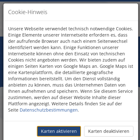
Cookie-Hinweis
Unsere Webseite verwendet technisch notwendige Cookies.
Einige Elemente unserer Internetseite erfordern es, dass
der aufrufende Browser auch nach einem Seitenwechsel
Fragen?
identifiziert werden kann. Einige Funktionen unserer
Treten Sie mit uns in Kontakt!
Internetseite können ohne den Einsatz von technischen
Bethesda-Teiche
Cookies nicht angeboten werden. Wir bieten zudem auf
einigen Seiten Karten von Google Maps an. Google Maps ist
eine Kartenplattform, die detaillierte geografische
Informationen bereitstellt. Um den Dienst vollständig
anbieten zu können, muss das Unternehmen Daten von
Ihnen aufnehmen und speichern. Wenn Sie diesem Service
Örtlichkeit der Heilung
zustimmen, werden auf dieser Website Inhalte dieser
Plattform angezeigt. Weitere Details finden Sie auf der
des Gelähmten
Seite
Datenschutzbestimmungen
.
Karten aktivieren
Karten deaktivieren